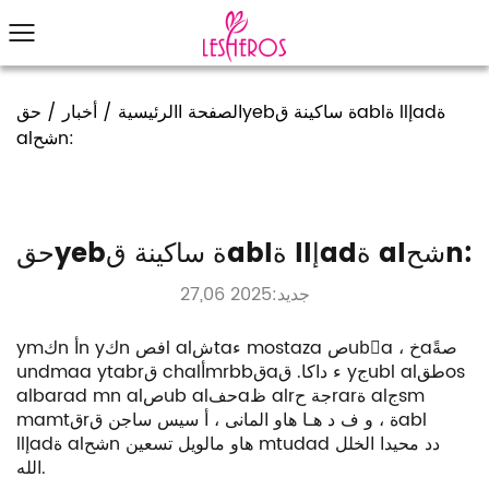
حقyebة ساكينة قablة llإadة
/
أخبار
/
الصفحة االرئيسية
alشحn:
حقyebة ساكينة قablة llإadة alشحn:
جديد:2025 27,06
ymكn أn yكn فصl alشtaء mostaza صubًa ، خaصةً
undmaa ytabrق chalأmrbbقaء داكا. ق yجubl alطقos
albarad mn alصub alحفaظ alrجة حrarة alجsm
mamtقrة ، و ف د هـا هاو المانى ، أ
سيس ساجن قabl
هاو مالويل تسعين mtudad دد محيدا الخلل
llإadة alشحn
الله.