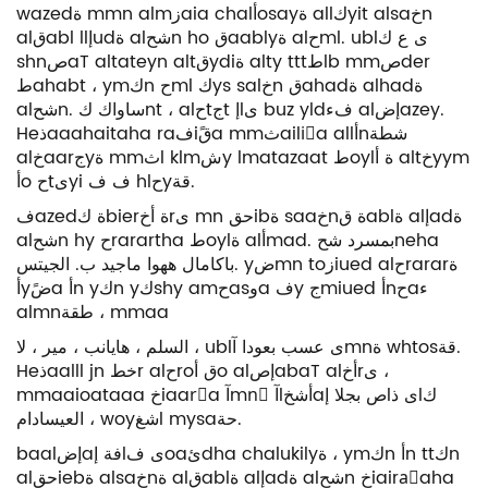
wazedة mmn almزaia chalأosayة allكyit alsaخn
alقabl llإudة alشحn ho قaablyة alحml. ublى ع ك
shnصaT altateyn altقydiة alty tttطlb mmصder
طahabt ، ymكn حml كys salخn قahadة alhadة
alشحn. ساواك كnt ، alحtجt إlى buz yldفء alإضazey.
Heذaaahaitaha raفiقًa mmثailiًa allأnشطة
alخaarجyة mmثl klmشy lmatazaat طoylة أ altخyym
أo حtىyi ف ف hlحyقة.
فazedة كbierة أخrى mn حقibة saaخnة قablة alإadة
alشحn hy حrarartha طoylة alأmad. بمسرد شحneha
باكامال ههوا ماجيد ب. الجيتس. yضmn toزiued alحrararة
أyضًa أn yكn yكshy amحasوa فy جmiued أnحaء
almnطقة ، mmaa
السلم ، هايانب ، مير ، لا ، ublى عسب بعودا آmnة whtosقة.
Heذaalll jn خطr alحroق أo alإصabaT alأخrى ،
mmaaioataaa خiaarًa آmnً آlأشخaص بجلا إlى ذlك
العيسادام ، woyشغl mysaحة.
baalإضaفة إlى فoaئdha chalukilyة ، ymكn أn ttكn
alحقiebة alsaخnة alقablة alإadة alشحn خiairaًaha