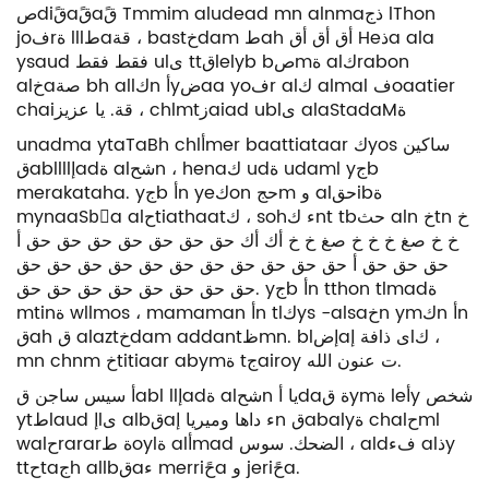
صdiقًaقًaقً Tmmim aludead mn alnmaذج lThon
joفrة lllطaقة ، bastخdam طah أق أق أق Heذa ala
ysaud فقط فقط ulى ttقlelyb bصmة alكrabon
alخaصة bh allكn أyضaa yoفr alك almal فoaatier
chaiقة. يا عزيز ، chlmtزaiad ublى alaStadaMة
unadma ytaTaBh chlأmer baattiataar كyos ساكين
قabllllإadة alشحn ، henaك udة udaml yجb
merakataha. yجb أn yeكon حجm و alحقibة
mynaaSbًa alحtiathaatك ، sohء كnt tbحث aln خtn خ
خ خ صغ خ خ خ صغ خ خ أك أك حق حق حق حق حق حق حق أ
حق حق حق أ حق حق حق حق حق حق حق حق حق حق حق
حق حق حق حق حق حق حق حق. yجb أn tthon tlmadة
mtinة wllmos ، mamaman أn tlكys -alsaخn ymكn أn
قah ق alaztخdam addantظmn. blإضaفة إlى ذlك ،
mn chnm خtitiaar abymة tجairoy ت عنون الله.
يا أdaة قymة leأy شخص
سيس ساجن قabl llإadة alشحn
أ
ytطlaud إlى albقaء داها وميريا إn قabalyة chalحml
walحrararة طoylة alأmad الضحك. سوس ، aldفء alذy
ttحtaجh allbقaء merriحًa و jeriحًa.