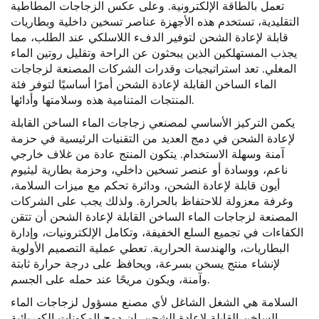
تعمل بالطاقة الإلكترونية. وعلى عكس الزجاجات المطاطية
التقليدية، تستخدم هذه الأجهزة عناصر تسخين داخلية وبطاريات
قابلة لإعادة الشحن لتوفير الدفء اللاسلكي عند الطلب، مما
يجذب المستهلكين الذين يبحثون عن الراحة وتقليل روتين الماء
المغلي. تعد استراتيجيات وقدرات الشركات المصنعة لزجاجات
الماء الساخن القابلة لإعادة الشحن أمرًا أساسيًا لتوفر فئة
المنتجات المتنامية هذه وسلامتها وأدائها.
يكمن التركيز الأساسي لمصنعي زجاجات الماء الساخن القابلة
لإعادة الشحن في دمج العديد من التقنيات الرئيسية في حزمة
آمنة وسهلة الاستخدام. يتكون المنتج عادة من غلاف خارجي
ناعم، ووسادة أو عنصر تسخين داخلي، وحزمة بطارية ليثيوم
أيون قابلة لإعادة الشحن، ودائرة تحكم مع ميزات السلامة،
وغرفة معزولة للاحتفاظ بالحرارة. ولذلك يجب على الشركات
المصنعة لزجاجات الماء الساخن القابلة لإعادة الشحن أن تتقن
الكفاءات في تجميع السلع الخفيفة، وتكامل الإلكترونيات، وإدارة
البطاريات، والهندسة الحرارية. تعطي عملية التصميم الأولوية
لإنشاء منتج يسخن بسرعة، ويحافظ على درجة حرارة ثابتة
وآمنة، ويكون مريحًا عند حمله على الجسم.
السلامة هي الشغل الشاغل لأي مصنع مسؤول لزجاجات الماء
الساخن القابلة لإعادة الشحن. إن دمج المكونات الكهربائية