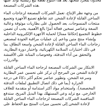
محدودًا بمجرد شحنها. يعد هذا التنوع نقطة بيع رئيسية تؤكد عليها
هذه الشركات المصنعة.
من وجهة نظر الإنتاج، تعمل الشركات المصنعة لزجاجات الماء
الساخن القابلة لإعادة الشحن عند تقاطع تصنيع الأجهزة وتجميع
منتجات المنسوجات. يعد الحصول على بطاريات موثوقة وعالية
السعة وعناصر تسخين فعالة أمرًا بالغ الأهمية. يجب أن تضمن
خطوط التجميع إحكامًا ممتازًا لحماية الأجهزة الإلكترونية الداخلية
وإنشاء منتج متين وناعم. إن عمليات مراقبة الجودة لمصنعي
زجاجات الماء الساخن القابلة لإعادة الشحن واسعة النطاق، بما
في ذلك اختبارات السلامة الكهربائية، واختبار دورة البطارية،
والتحقق من أداء التدفئة، وفحوصات المتانة على الأقمشة
والدرزات.
الابتكار بين
الشركات المصنعة لزجاجة الماء الساخن القابلة
لإعادة الشحن
من المرجح أن تركز على تحسين عمر البطارية
وسرعة الشحن، وتطوير عناصر تحكم أكثر ذكاءً في درجة
الحرارة (بما في ذلك اتصال التطبيق لملفات التدفئة
المخصصة)، واستخدام مواد أكثر استدامة أو متقدمة للغلاف
الخارجي. مع تزايد وعي المستهلك بهذا البديل المريح، ستدفع
المنافسة الشركات المصنعة لزجاجات الماء الساخن القابلة
لإعادة الشحن إلى تحسين ميزات المنتج مع الحفاظ على