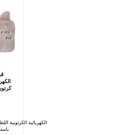
قر
الكهر
كرتون
الكهربائية الكرتونية اللط
باست