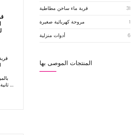
31
قربة ماء ساخن مطاطية
قر
1
مروحة كهربائية صغيرة
ا
ل
6
أدوات منزلية
قربة
المنتجات الموصى بها
ا
ثانية، وهو بسيط ومريح ...