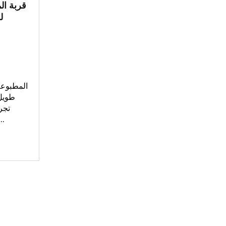
قربة ال
ل
المطبوعة
طويل 
تجر
بالميكروويف لمد